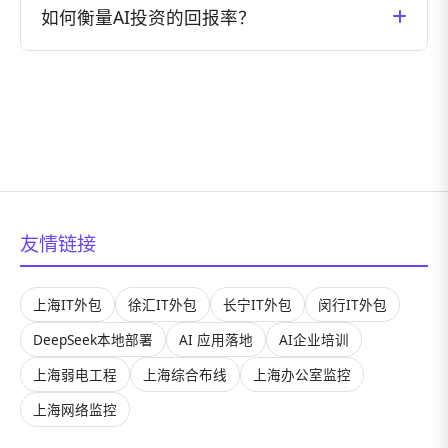
分析、技术选型、资源规划、风险评估、实施路径
如何衡量AI投资的回报率？
如何开展规划工作。
和效果评估等环节。学员在培训中将通过实际案例
演练掌握这些方法，并在培训结束后获得为期3个月
AI投资回报率(ROI)的衡量需要综合考虑多个维度：
的项目实施指导支持。我们的专家团队将协助学员
1）直接经济效益，如成本节约、收入增长；2）效
将所学知识应用到企业实际项目中，确保培训效果
率提升，如流程优化、时间节省；3）质量改进，如
能够真正转化为业务价值。
错误率降低、客户满意度提升；4）创新能力，如新
产品开发、新业务模式。培训中我们会提供完整的
AI ROI评估模型和工具，帮助企业建立科学的投资
决策和效果评估体系。
友情链接
上海IT外包
徐汇IT外包
长宁IT外包
闵行IT外包
DeepSeek本地部署
AI 应用落地
AI企业培训
上海弱电工程
上海综合布线
上海办公室监控
上海网络监控