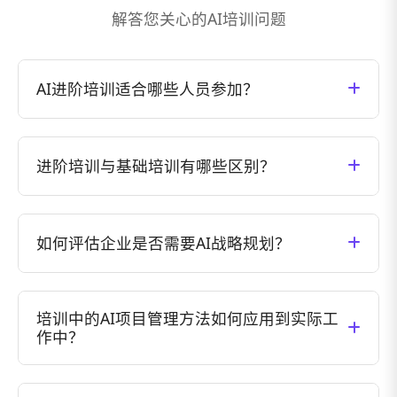
解答您关心的
AI培训问题
AI进阶培训适合哪些人员参加？
AI进阶培训主要面向企业中高层管理者、技术骨
干、数字化转型负责人等已具备AI基础知识的人
进阶培训与基础培训有哪些区别？
员。培训内容侧重于AI战略规划、高级应用场景和
管理决策框架，帮助学员从战略高度思考AI在企业
基础培训主要关注AI基本概念、工具使用和初步应
中的应用与发展。如果您尚未接触过AI基础知识，
用，适合AI入门者；而进阶培训则侧重于AI战略规
建议先参加我们的基础培训课程。
如何评估企业是否需要AI战略规划？
划、高级应用场景、决策框架构建和风险管理等方
面，更加注重企业级应用和管理层面的内容。进阶
企业需要AI战略规划的信号包括：1）行业竞争对手
培训课程更深入、更具挑战性，需要学员具备一定
开始大规模应用AI技术；2）企业内部数据资源丰富
的AI基础知识和实践经验。
培训中的AI项目管理方法如何应用到实际工
但未充分利用；3）业务流程存在明显的自动化空
作中？
间；4）管理层对AI转型有明确意愿；5）企业面临
创新压力和效率提升需求。我们提供免费的AI战略
我们的培训提供完整的AI项目管理框架，包括需求
评估咨询，帮助企业确定是否需要制定AI战略以及