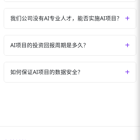
同确定最佳方案。
AI项目的实施周期因项目复杂度、数据准备情况、集
成需求等因素而异。一般来说，小型项目可能需要1-3
我们公司没有AI专业人才，能否实施AI项目？
个月，中型项目3-6个月，大型复杂项目可能需要6-12
个月。我们会在项目启动前提供详细的时间规划。
完全可以。我们提供全流程的技术支持和培训服务，
即使您公司没有AI专业人才，也能顺利实施AI项目。我
AI项目的投资回报周期是多久？
们的团队会负责技术实施，同时培训您的团队掌握必
要的操作和维护技能。
AI项目的投资回报周期因应用场景和行业而异。一般
来说，流程自动化类项目可能在3-6个月内见效，智能
如何保证AI项目的数据安全？
决策类项目可能在6-12个月内产生明显回报，而创新
型应用可能需要1-2年时间实现价值最大化。我们会帮
我们高度重视数据安全，采用业界领先的加密技术、
助您评估项目ROI并制定合理预期。
访问控制和安全审计机制，确保您的数据安全。所有
项目都会签署严格的保密协议，并可根据需求部署在
您的私有环境中，保证数据不出境、不外泄。