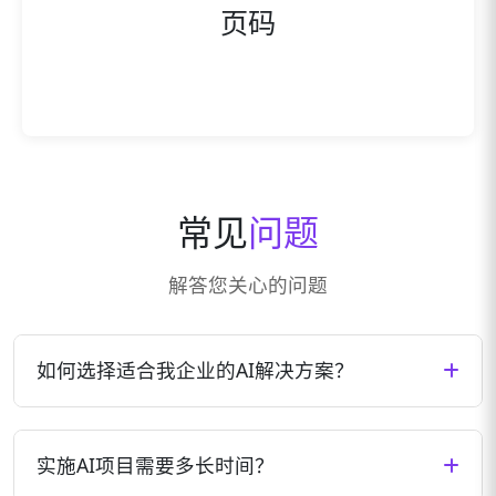
页码
常见
问题
解答您关心的问题
如何选择适合我企业的AI解决方案？
我们会根据您企业的具体需求、行业特点、现有技术
架构等因素，为您量身定制最适合的AI解决方案。您
实施AI项目需要多长时间？
可以通过预约咨询，与我们的专家团队深入交流，共