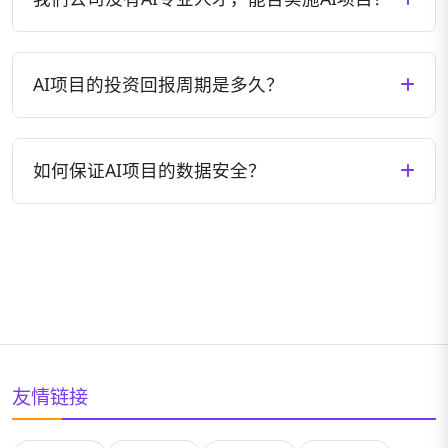
个月，中型项目3-6个月，大型复杂项目可能需要6-12
个月。我们会在项目启动前提供详细的时间规划。
完全可以。我们提供全流程的技术支持和培训服务，
即使您公司没有AI专业人才，也能顺利实施AI项目。我
AI项目的投资回报周期是多久？
们的团队会负责技术实施，同时培训您的团队掌握必
要的操作和维护技能。
AI项目的投资回报周期因应用场景和行业而异。一般
来说，流程自动化类项目可能在3-6个月内见效，智能
如何保证AI项目的数据安全？
决策类项目可能在6-12个月内产生明显回报，而创新
型应用可能需要1-2年时间实现价值最大化。我们会帮
我们高度重视数据安全，采用业界领先的加密技术、
助您评估项目ROI并制定合理预期。
访问控制和安全审计机制，确保您的数据安全。所有
项目都会签署严格的保密协议，并可根据需求部署在
您的私有环境中，保证数据不出境、不外泄。
友情链接