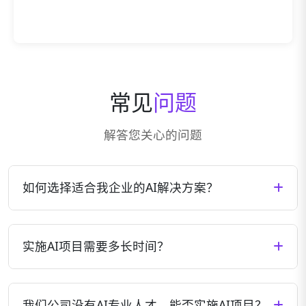
常见
问题
解答您关心的问题
如何选择适合我企业的AI解决方案？
我们会根据您企业的具体需求、行业特点、现有技术
架构等因素，为您量身定制最适合的AI解决方案。您
实施AI项目需要多长时间？
可以通过预约咨询，与我们的专家团队深入交流，共
同确定最佳方案。
AI项目的实施周期因项目复杂度、数据准备情况、集
成需求等因素而异。一般来说，小型项目可能需要1-3
我们公司没有AI专业人才，能否实施AI项目？