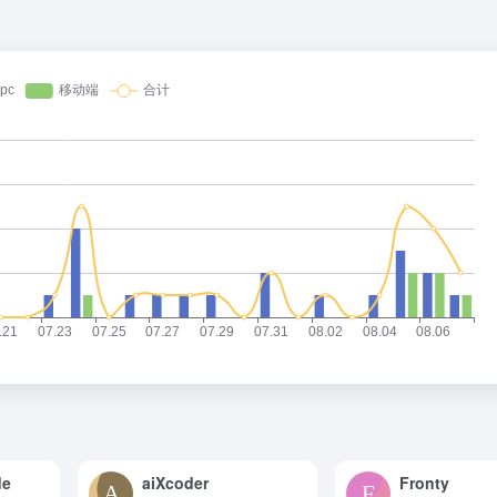
e
aiXcoder
Fronty