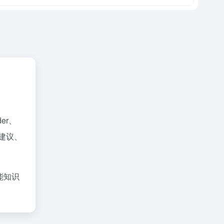
er、
码建议、
能知识