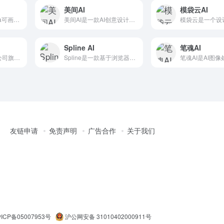
美间AI
模袋云AI
魔力工作室是Canva可画推出的一站式AI创作套件，魔力工作...
美间AI是一款AI创意设计平台，专为电商设计师打造，提供了一...
Spline AI
笔魂AI
爱设计是 AiPPT母公司旗下的 AI在线设计平台，提供多端...
Spline是一款基于浏览器的免费在线3D编辑器，该网站基于...
友链申请
免责声明
广告合作
关于我们
ICP备05007953号
沪公网安备 31010402000911号