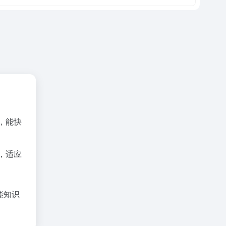
，能快
，适应
能知识