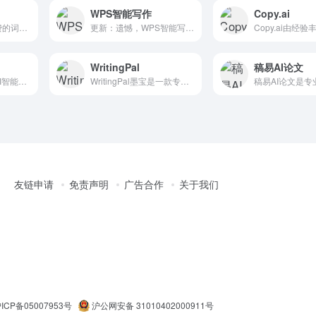
WPS智能写作
Copy.ai
深言达意是一款免费的词句查询 智能写作辅助工具，由清华大学自...
更新：遗憾，WPS智能写作最近已下线，访问其官网显示404错...
WritingPal
稿易AI论文
Writesonic是一个 AI智能写作工具，用户可以使用该...
WritingPal墨宝是一款专为留学生设计的高质量英文写作...
友链申请
免责声明
广告合作
关于我们
ICP备05007953号
沪公网安备 31010402000911号