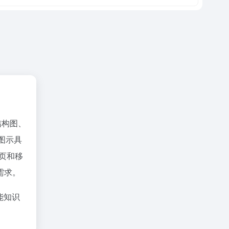
结构图、
图示具
页和移
需求。
能知识