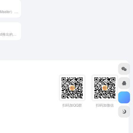
亿图脑图（MindMaster），一款颜值与内涵并重的专业国...
Mapify是由Xmind推出的AI思维导图工具，基于此前该...
扫码加QQ群
扫码加微信