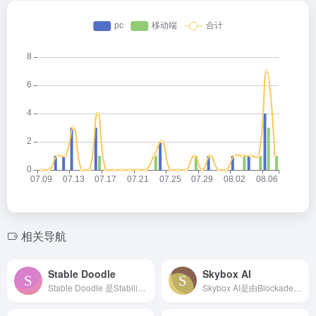
相关导航
Stable Doodle
Skybox AI
Stable Doodle 是Stability AI（ S...
Skybox AI是由Blockade Labs推出的AI在...