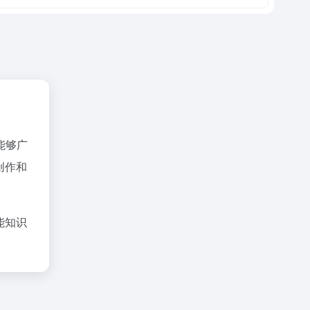
能够广
创作和
能知识