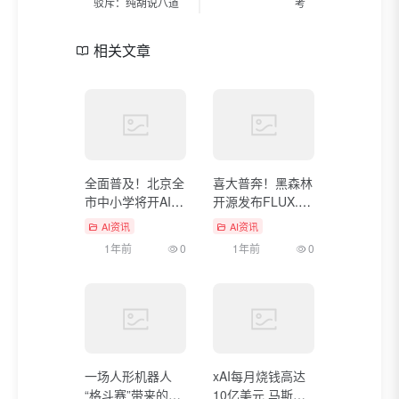
驳斥：纯胡说八道
考
相关文章
全面普及！北京全
喜大普奔！黑森林
市中小学将开AI
开源发布FLUX.1
课：每学年不少于
Kontext [dev] 图
AI资讯
AI资讯
8课时
像编辑模型，6大
1年前
0
1年前
0
超实用场景
一场人形机器人
xAI每月烧钱高达
“格斗赛”带来的思
10亿美元 马斯克