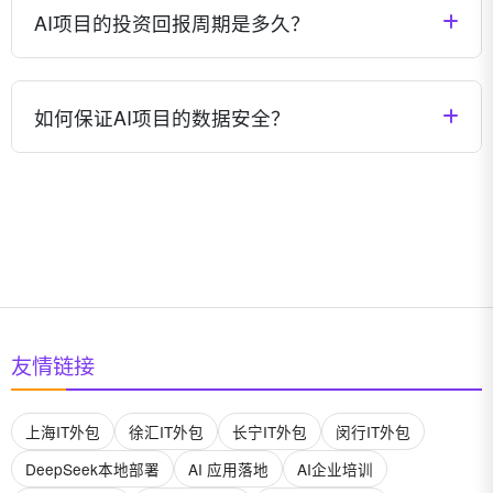
使您公司没有AI专业人才，也能顺利实施AI项目。我们
AI项目的投资回报周期是多久？
的团队会负责技术实施，同时培训您的团队掌握必要的
操作和维护技能。
AI项目的投资回报周期因应用场景和行业而异。一般来
说，流程自动化类项目可能在3-6个月内见效，智能决
如何保证AI项目的数据安全？
策类项目可能在6-12个月内产生明显回报，而创新型应
用可能需要1-2年时间实现价值最大化。我们会帮助您
我们高度重视数据安全，采用业界领先的加密技术、访
评估项目ROI并制定合理预期。
问控制和安全审计机制，确保您的数据安全。所有项目
都会签署严格的保密协议，并可根据需求部署在您的私
有环境中，保证数据不出境、不外泄。
友情链接
上海IT外包
徐汇IT外包
长宁IT外包
闵行IT外包
DeepSeek本地部署
AI 应用落地
AI企业培训