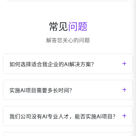
常见
问题
解答您关心的问题
如何选择适合我企业的AI解决方案？
我们会根据您企业的具体需求、行业特点、现有技术架
构等因素，为您量身定制最适合的AI解决方案。您可以
实施AI项目需要多长时间？
通过预约咨询，与我们的专家团队深入交流，共同确定
最佳方案。
AI项目的实施周期因项目复杂度、数据准备情况、集成
需求等因素而异。一般来说，小型项目可能需要1-3个
我们公司没有AI专业人才，能否实施AI项目？
月，中型项目3-6个月，大型复杂项目可能需要6-12个
月。我们会在项目启动前提供详细的时间规划。
完全可以。我们提供全流程的技术支持和培训服务，即