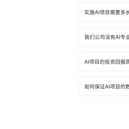
以通过预约咨询，与
实施AI项目需要多
AI项目的实施周期因
月，中型项目3-6个
我们公司没有AI专
完全可以。我们提供全
们的团队会负责技术
AI项目的投资回报
AI项目的投资回报周
策类项目可能在6-1
如何保证AI项目的
您评估项目ROI并制
我们高度重视数据安
目都会签署严格的保