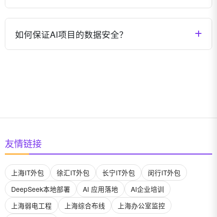
操作和维护技能。
AI项目的投资回报周期因应用场景和行业而异。一般来
说，流程自动化类项目可能在3-6个月内见效，智能决
如何保证AI项目的数据安全？
策类项目可能在6-12个月内产生明显回报，而创新型应
用可能需要1-2年时间实现价值最大化。我们会帮助您
我们高度重视数据安全，采用业界领先的加密技术、访
评估项目ROI并制定合理预期。
问控制和安全审计机制，确保您的数据安全。所有项目
都会签署严格的保密协议，并可根据需求部署在您的私
有环境中，保证数据不出境、不外泄。
友情链接
上海IT外包
徐汇IT外包
长宁IT外包
闵行IT外包
DeepSeek本地部署
AI 应用落地
AI企业培训
上海弱电工程
上海综合布线
上海办公室监控