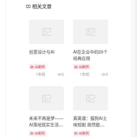
相关文章
创意设计与AI
AI在企业中的20个
经典应用
AI案例
AI案例
1年前
0
1年前
0
未来不再是梦——
真离谱：猫狗AI土
AI落地现实生活的
味短剧 居然能月
5大应用案例
入50万！
AI案例
AI案例