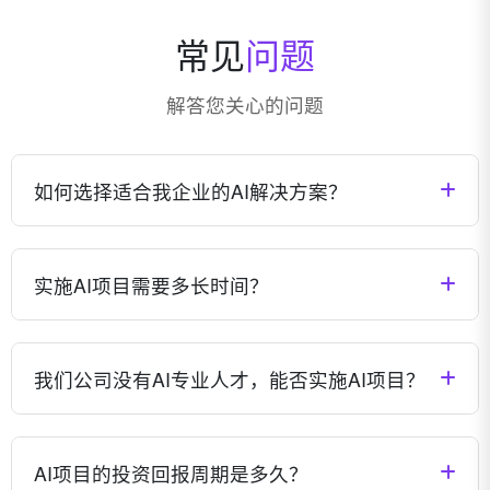
常见
问题
解答您关心的问题
如何选择适合我企业的AI解决方案？
我们会根据您企业的具体需求、行业特点、现有技术架
构等因素，为您量身定制最适合的AI解决方案。您可以
实施AI项目需要多长时间？
通过预约咨询，与我们的专家团队深入交流，共同确定
最佳方案。
AI项目的实施周期因项目复杂度、数据准备情况、集成
需求等因素而异。一般来说，小型项目可能需要1-3个
我们公司没有AI专业人才，能否实施AI项目？
月，中型项目3-6个月，大型复杂项目可能需要6-12个
月。我们会在项目启动前提供详细的时间规划。
完全可以。我们提供全流程的技术支持和培训服务，即
使您公司没有AI专业人才，也能顺利实施AI项目。我们
AI项目的投资回报周期是多久？
的团队会负责技术实施，同时培训您的团队掌握必要的