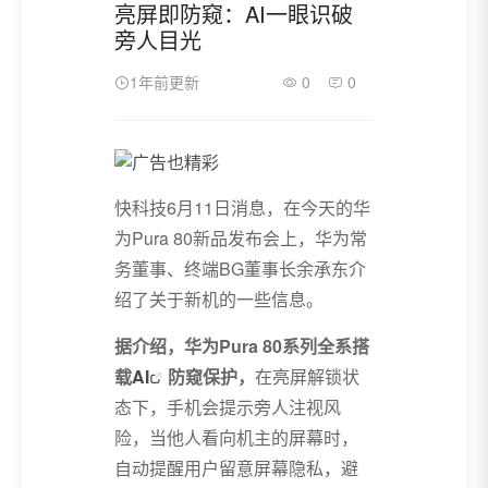
亮屏即防窥：AI一眼识破
旁人目光
1年前更新
0
0
快科技6月11日消息，在今天的华
为Pura 80新品发布会上，华为常
务董事、终端BG董事长余承东介
绍了关于新机的一些信息。
据介绍，华为Pura 80系列全系搭
载
AI
防窥保护，
在亮屏解锁状
态下，手机会提示旁人注视风
险，当他人看向机主的屏幕时，
自动提醒用户留意屏幕隐私，避