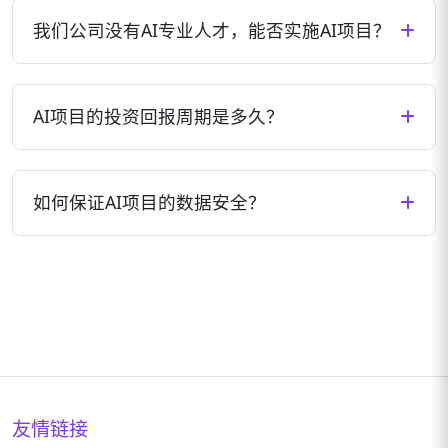
成需求等因素而异。一般来说，小型项目可能需要1-3
我们公司没有AI专业人才，能否实施AI项目？
个月，中型项目3-6个月，大型复杂项目可能需要6-12
个月。我们会在项目启动前提供详细的时间规划。
完全可以。我们提供全流程的技术支持和培训服务，
即使您公司没有AI专业人才，也能顺利实施AI项目。我
AI项目的投资回报周期是多久？
们的团队会负责技术实施，同时培训您的团队掌握必
要的操作和维护技能。
AI项目的投资回报周期因应用场景和行业而异。一般
来说，流程自动化类项目可能在3-6个月内见效，智能
如何保证AI项目的数据安全？
决策类项目可能在6-12个月内产生明显回报，而创新
型应用可能需要1-2年时间实现价值最大化。我们会帮
我们高度重视数据安全，采用业界领先的加密技术、
助您评估项目ROI并制定合理预期。
访问控制和安全审计机制，确保您的数据安全。所有
项目都会签署严格的保密协议，并可根据需求部署在
您的私有环境中，保证数据不出境、不外泄。
友情链接