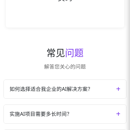
常见
问题
解答您关心的问题
如何选择适合我企业的AI解决方案？
我们会根据您企业的具体需求、行业特点、现有技术
架构等因素，为您量身定制最适合的AI解决方案。您
实施AI项目需要多长时间？
可以通过预约咨询，与我们的专家团队深入交流，共
同确定最佳方案。
AI项目的实施周期因项目复杂度、数据准备情况、集